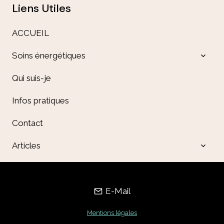
Liens Utiles
ACCUEIL
OUVR
Soins énergétiques
LE
MENU
Qui suis-je
ENFA
Infos pratiques
Contact
OUVR
Articles
LE
MENU
ENFA
E-Mail
Mentions légales